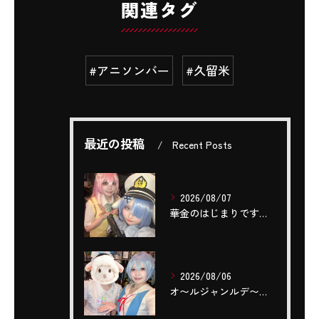
関連タグ
#アニソンバー
#久留米
最近の投稿
Recent Posts
2026/08/07
華金のはじまりですね(,,- -,,)❤️‍🔥❤️‍🔥❤️‍...
2026/08/06
‎オ〜ルジャンルデ〜〜🎤٩(ˊОˋ*)🎶