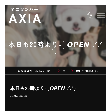
本日も20時より- ̗̀ 𝙊𝙋𝙀𝙉 .ᐟ.ᐟ
̖́-
久留米のガールズバーならアニソンバーAXIA
ブログ
本日も20時より- ̗̀ 𝙊𝙋𝙀𝙉 .ᐟ.ᐟ ̖́-
本日も20時より- ̗̀ 𝙊𝙋𝙀𝙉 .ᐟ.ᐟ ̖́-
2026/05/05