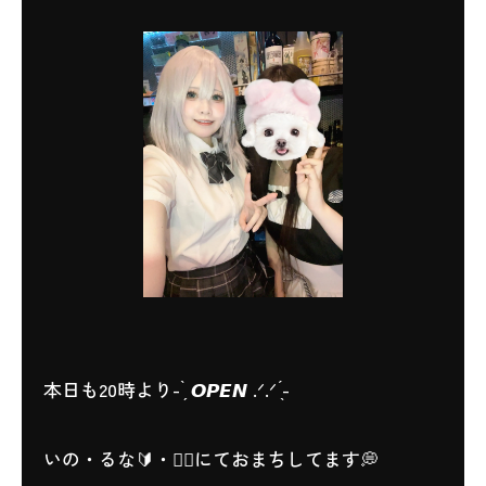
本日も20時より- ̗̀ 𝙊𝙋𝙀𝙉 .ᐟ.ᐟ ̖́-
いの・るな🔰・🧚‍♂️にておまちしてます💭