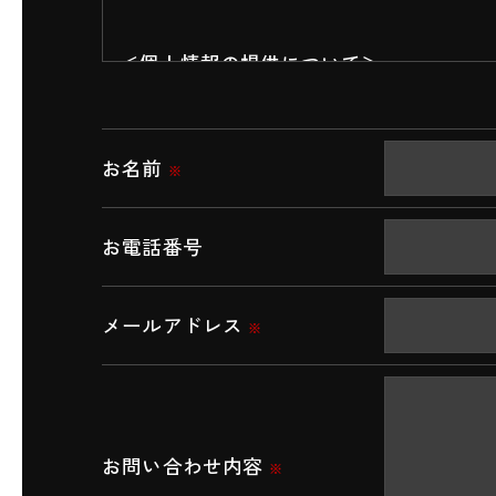
＜個人情報の提供について＞
当社ではお客様の同意を得た場合または
取得した個人情報を第三者に提供するこ
お名前
※
＜個人情報の委託について＞
当社では、利用目的の達成に必要な範囲
お電話番号
これらの委託先に対しては個人情報保護
メールアドレス
※
＜個人情報の安全管理＞
当社では、個人情報の漏洩等がなされな
＜個人情報を与えなかった場合に生じる
お問い合わせ内容
※