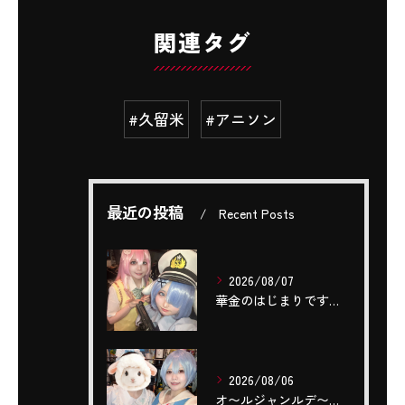
関連タグ
#久留米
#アニソン
最近の投稿
Recent Posts
2026/08/07
華金のはじまりですね(,,- -,,)❤️‍🔥❤️‍🔥❤️‍...
2026/08/06
‎オ〜ルジャンルデ〜〜🎤٩(ˊОˋ*)🎶