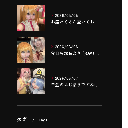
2026/08/08
お席たくさん空いております‼️
2026/08/08
今日も20時より- ̗̀ 𝙊𝙋𝙀𝙉 .ᐟ.ᐟ ̖́-❣️
2026/08/07
華金のはじまりですね(,,- -,,)❤️‍🔥❤️‍🔥❤️‍...
タグ
Tags