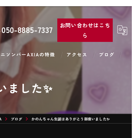
お問い合わせはこち
050-8885-7337
ら
ニソンバーAXIAの特徴
アクセス
ブログ
コンカフェ
いました✨
バー
コスプレ
A
カラオケ
ブログ
かのんちゃん生誕はありがとう御座いました✨
カクテル