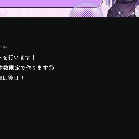
た✨
トを行います！
本数限定で作ります😊
細は後日！