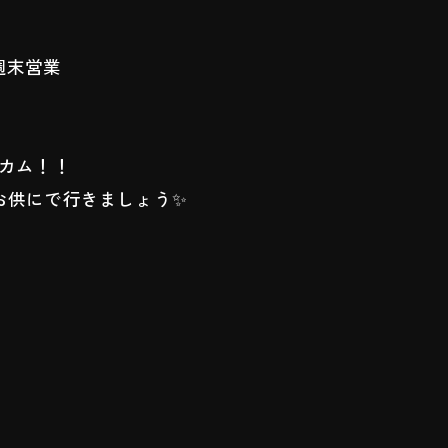
 週末営業
カム！！
お供にで行きましょう✨