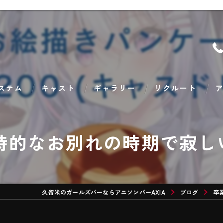
ステム
キャスト
ギャラリー
リクルート
ア
的なお別れの時期で寂しい
久留米のガールズバーならアニソンバーAXIA
ブログ
卒