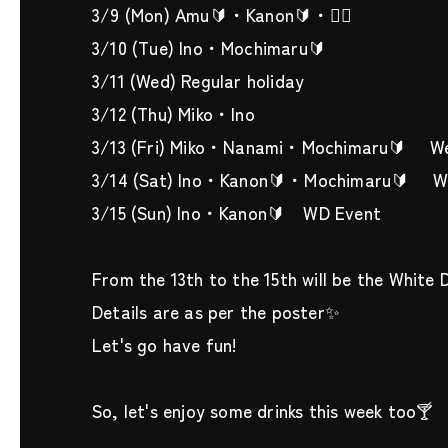
3/9 (Mon) Amu🔰・Kanon🔰・🧚‍♀️
3/10 (Tue) Ino・Mochimaru🔰
3/11 (Wed) Regular holiday
3/12 (Thu) Miko・Ino
3/13 (Fri) Miko・Nanami・Mochimaru🔰 We
3/14 (Sat) Ino・Kanon🔰・Mochimaru🔰 W
3/15 (Sun) Ino・Kanon🔰 WD Event
From the 13th to the 15th will be the White
Details are as per the poster✨
Let's go have fun!
So, let's enjoy some drinks this week too🍸