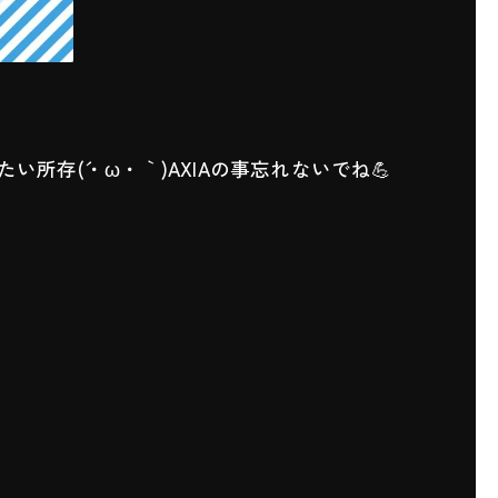
存(´・ω・｀)AXIAの事忘れないでね💪