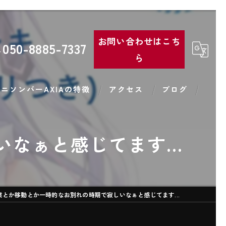
お問い合わせはこち
050-8885-7337
ら
ニソンバーAXIAの特徴
アクセス
ブログ
コンカフェ
なぁと感じてます...
バー
コスプレ
業とか移動とか一時的なお別れの時期で寂しいなぁと感じてます...
カラオケ
カクテル