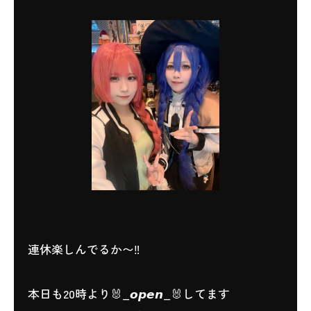
連休楽しんでるか〜‼️
本日も20時より🐰_𝙤𝙥𝙚𝙣_🐰してます