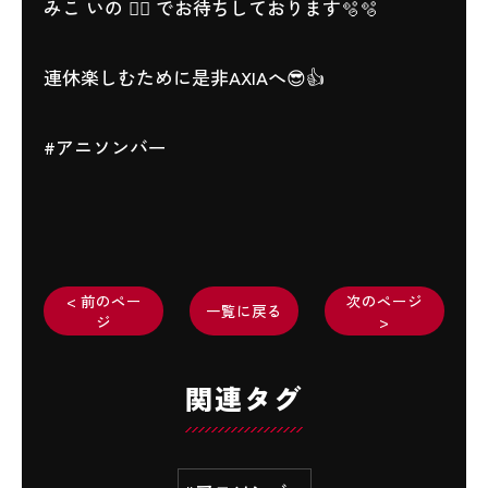
みこ いの 🧚‍♂️ でお待ちしております🫧🫧
連休楽しむために是非AXIAへ😎👍
#アニソンバー
< 前のペー
次のページ
一覧に戻る
ジ
>
関連タグ