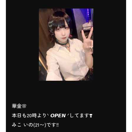
華金🌸
本日も20時よりᐠ 𝙊𝙋𝙀𝙉 ᐟしてます❣️
みこ いの(21〜)です‼️