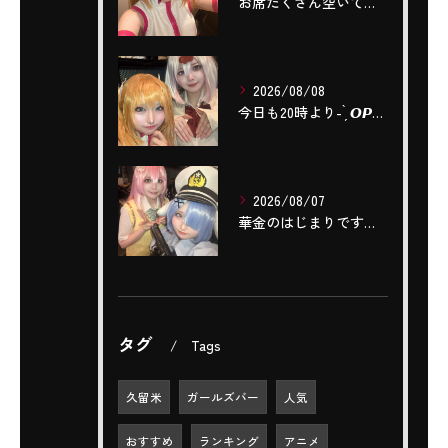
お席たくさん空いております‼️
2026/08/08
今日も20時より- ̗̀ 𝙊𝙋𝙀𝙉 .ᐟ.ᐟ ̖́-❣️
2026/08/07
華金のはじまりですね(,,- -,,)❤️‍🔥❤️‍🔥❤️‍...
タグ
Tags
久留米
ガールズバー
人気
おすすめ
ランキング
アニメ