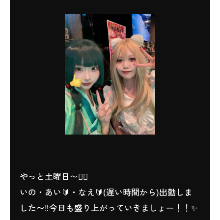
やっと土曜日〜❤️‍🔥
いの・あい🔰・なえ🔰(遅い時間から)出勤しま
した〜‼️今日も盛り上がっていきましょー！！✨