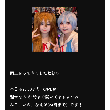
雨上がってきましたね🙌✨
本日も20:00よりᐠ 𝙊𝙋𝙀𝙉 ᐟ
週末なので3時まで開いてますよ〜🎶
みこ、いの、なえ🔰(24時まで）です！