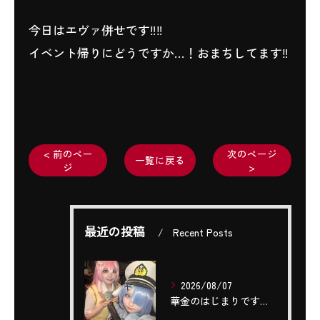
今日はエヴァ併せです‼️‼️
イベント帰りにどうですか…！おまちしてます‼️
< 前のペー
次のページ
一覧に戻る
ジ
>
最近の投稿
Recent Posts
2026/08/07
華金のはじまりですね(,,- -,,)❤️‍🔥❤️‍🔥❤️‍...