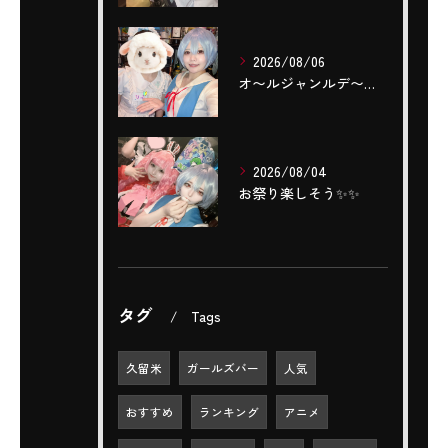
2026/08/06
‎オ〜ルジャンルデ〜〜🎤٩(ˊОˋ*)🎶
2026/08/04
お祭り楽しそう✨️✨️
タグ
Tags
久留米
ガールズバー
人気
おすすめ
ランキング
アニメ