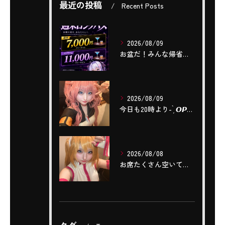
最近の投稿
Recent Posts
2026/08/09
お盆だ！みんな帰省したりで遊ぶよね？
2026/08/09
今日も20時より- ̗̀ 𝙊𝙋𝙀𝙉 .ᐟ.ᐟ ̖́-してます...
2026/08/08
お席たくさん空いております‼️