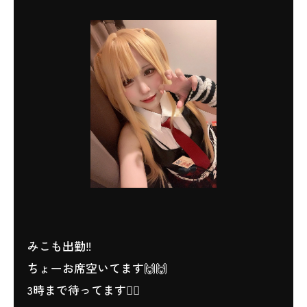
みこも出勤‼️
ちょーお席空いてます🙌🙌
3時まで待ってます❤️‍🔥