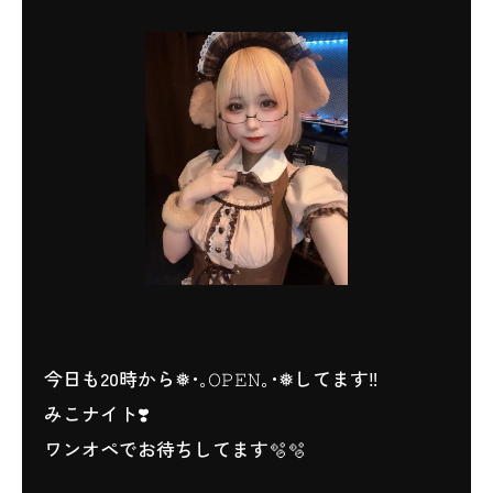
今日も20時から❅･｡𝙾𝙿𝙴𝙽｡･❅してます‼️
みこナイト❣️
ワンオペでお待ちしてます🫧🫧