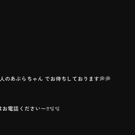
️
っ人のあぶらちゃん でお待ちしております💭💭
電話ください〜‼️🫧🫧