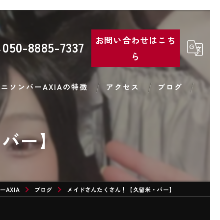
お問い合わせはこち
050-8885-7337
ら
ニソンバーAXIAの特徴
アクセス
ブログ
コンカフェ
・バー】
バー
コスプレ
AXIA
カラオケ
ブログ
メイドさんたくさん！【久留米・バー】
カクテル