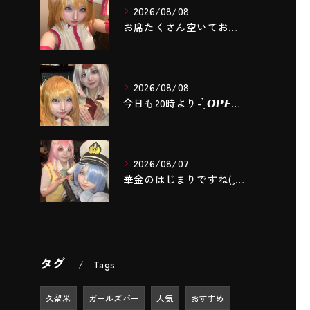
2026/08/08
お席たくさん空いております‼️
2026/08/08
今日も20時より- ̗̀ 𝙊𝙋𝙀𝙉 .ᐟ.ᐟ ̖́-❣️
2026/08/07
華金のはじまりですね(,,- -,,)❤️‍🔥❤️‍🔥❤️‍...
タグ
Tags
久留米
ガールズバー
人気
おすすめ