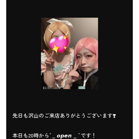
先日も沢山のご来店ありがとうございます❣️
本日も20時からﾟ_ 𝙤𝙥𝙚𝙣 _ ﾟです！