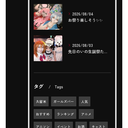
2026/08/04
お祭り楽しそう✨️✨️
2026/08/03
先日のいの生誕祭たくさんのご来店ありがとうございました‼️🌼...
タグ
Tags
久留米
ガールズバー
人気
おすすめ
ランキング
アニメ
アニソン
イベント
お酒
キャスト