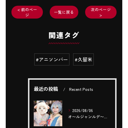
< 前のペー
次のページ
一覧に戻る
ジ
>
関連タグ
#アニソンバー
#久留米
最近の投稿
Recent Posts
2026/08/06
‎オ〜ルジャンルデ〜〜🎤٩(ˊОˋ*)🎶