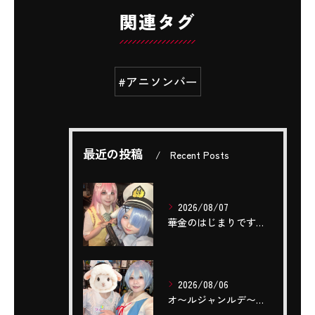
関連タグ
#アニソンバー
最近の投稿
Recent Posts
2026/08/07
華金のはじまりですね(,,- -,,)❤️‍🔥❤️‍🔥❤️‍...
2026/08/06
‎オ〜ルジャンルデ〜〜🎤٩(ˊОˋ*)🎶