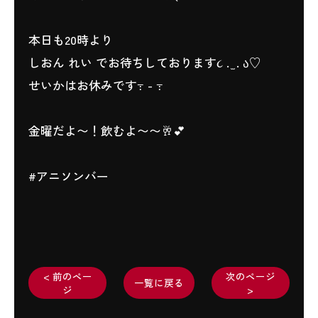
‎本日も20時より
‎しおん れい でお待ちしております૮ . ̫ . ა♡
‎せいかはお休みです߹ - ߹
‎金曜だよ〜！飲むよ〜〜🥂💕
#アニソンバー
< 前のペー
次のページ
一覧に戻る
ジ
>