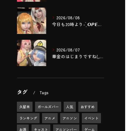
2026/08/08
今日も20時より- ̗̀ 𝙊𝙋𝙀𝙉 .ᐟ.ᐟ ̖́-❣️
2026/08/07
華金のはじまりですね(,,- -,,)❤️‍🔥❤️‍🔥❤️‍...
タグ
Tags
久留米
ガールズバー
人気
おすすめ
ランキング
アニメ
アニソン
イベント
お酒
キャスト
アニソンバー
ゲーム