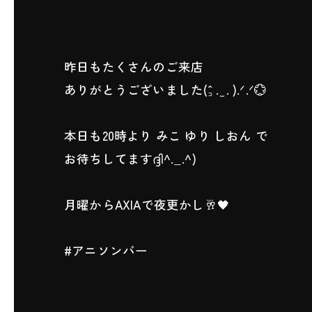
昨日もたくさんのご来店
ありがとうございました(ˆ꜆ . ̫ . ).ᐟ.ᐟ💮
本日も20時より みこ ゆり しおん で
お待ちしてますദ്ദി^._.^)
月曜からAXIAで夜更かし🥂🖤
#アニソンバー