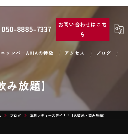
お問い合わせはこち
050-8885-7337
ら
ニソンバーAXIAの特徴
アクセス
ブログ
コンカフェ
飲み放題】
バー
コスプレ
A
カラオケ
ブログ
本日レディースデイ！！【久留米・飲み放題】
カクテル