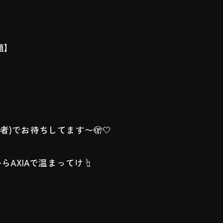
題】
武者)でお待ちしてます〜🫣🤍
からAXIAで温まってけ☝️